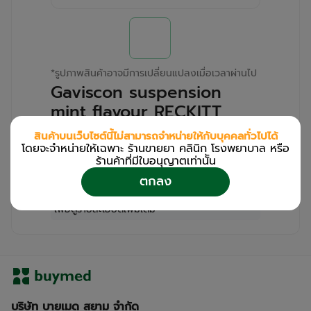
*
รูปภาพสินค้าอาจมีการเปลี่ยนแปลงเมื่อเวลาผ่านไป
Gaviscon suspension
mint flavour RECKITT
(Box/24s/10ml)
สินค้าบนเว็บไซต์นี้ไม่สามารถจำหน่ายให้กับบุคคลทั่วไปได้
โดยจะจำหน่ายให้เฉพาะ ร้านขายยา คลินิก โรงพยาบาล หรือ
สำหรับลูกค้าเฉพาะร้านขายยา คลินิก และโรง
ร้านค้าที่มีใบอนุญาตเท่านััน
พยาบาล
ตกลง
โปรด
เข้าสู่ระบบ
/
ลงทะเบียน
เพื่อดูรายละเอียดเพิ่มเติม
บริษัท บายเมด สยาม จำกัด