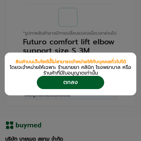
*
รูปภาพสินค้าอาจมีการเปลี่ยนแปลงเมื่อเวลาผ่านไป
Futuro comfort lift elbow
support size S 3M
(Box/1s)
สินค้าบนเว็บไซต์นี้ไม่สามารถจำหน่ายให้กับบุคคลทั่วไปได้
โดยจะจำหน่ายให้เฉพาะ ร้านขายยา คลินิก โรงพยาบาล หรือ
สำหรับลูกค้าเฉพาะร้านขายยา คลินิก และโรง
ร้านค้าที่มีใบอนุญาตเท่านััน
พยาบาล
ตกลง
โปรด
เข้าสู่ระบบ
/
ลงทะเบียน
เพื่อดูรายละเอียดเพิ่มเติม
บริษัท บายเมด สยาม จำกัด