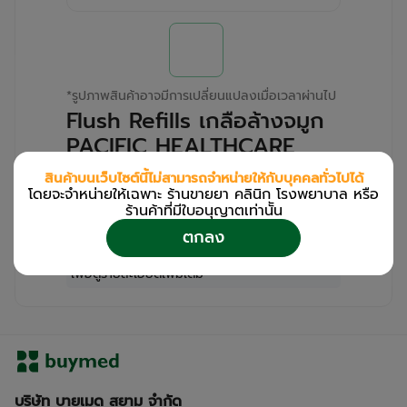
*
รูปภาพสินค้าอาจมีการเปลี่ยนแปลงเมื่อเวลาผ่านไป
Flush Refills เกลือล้างจมูก
PACIFIC HEALTHCARE
(Box/30s)
สินค้าบนเว็บไซต์นี้ไม่สามารถจำหน่ายให้กับบุคคลทั่วไปได้
โดยจะจำหน่ายให้เฉพาะ ร้านขายยา คลินิก โรงพยาบาล หรือ
สำหรับลูกค้าเฉพาะร้านขายยา คลินิก และโรง
ร้านค้าที่มีใบอนุญาตเท่านััน
พยาบาล
ตกลง
โปรด
เข้าสู่ระบบ
/
ลงทะเบียน
เพื่อดูรายละเอียดเพิ่มเติม
บริษัท บายเมด สยาม จำกัด