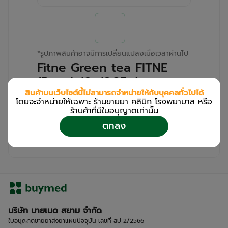
*
รูปภาพสินค้าอาจมีการเปลี่ยนแปลงเมื่อเวลาผ่านไป
Fitne Green tea FITNE
(Pouch/8s/2.35g)
สินค้าบนเว็บไซต์นี้ไม่สามารถจำหน่ายให้กับบุคคลทั่วไปได้
โดยจะจำหน่ายให้เฉพาะ ร้านขายยา คลินิก โรงพยาบาล หรือ
สำหรับลูกค้าเฉพาะร้านขายยา คลินิก และโรง
ร้านค้าที่มีใบอนุญาตเท่านััน
พยาบาล
ตกลง
โปรด
เข้าสู่ระบบ
/
ลงทะเบียน
เพื่อดูรายละเอียดเพิ่มเติม
บริษัท บายเมด สยาม จำกัด
ใบอนุญาตขายยาส่งยาแผนปัจจุบัน เลขที่ สป 2/2566