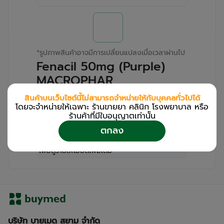
*
รูปภาพสินค้าอาจมีการเปลี่ยนแปลงเมื่อเวลาผ่านไป
Fenacil 50mg (Purple)
MACROPHAR
(Bottle/1000s)
สินค้าบนเว็บไซต์นี้ไม่สามารถจำหน่ายให้กับบุคคลทั่วไปได้
โดยจะจำหน่ายให้เฉพาะ ร้านขายยา คลินิก โรงพยาบาล หรือ
สำหรับลูกค้าเฉพาะร้านขายยา คลินิก และโรง
ร้านค้าที่มีใบอนุญาตเท่านััน
พยาบาล
ตกลง
โปรด
เข้าสู่ระบบ
/
ลงทะเบียน
เพื่อดูรายละเอียดเพิ่มเติม
บริษัท บายเมด สยาม จำกัด