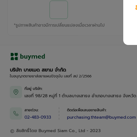
*
รูปภาพสินค้าอาจมีการเปลี่ยนแปลงเมื่อเวลาผ่านไป
บริษัท บายเมด สยาม จำกัด
ใบอนุญาตขายยาส่งยาแผนปัจจุบัน เลขที่ สป 2/2566
ที่อยู่ บริษัท
:
เลขที่ 98/28 หมู่ที่ 1 ตำบลบางเสาธง อำเภอบางเสาธง จังหวั
สายด่วน
:
ติดต่อเพื่อเสนอขายสินค้า
:
02-483-0933
purchasing.thteam@buymed.com
ลิขสิทธิ์โดย Buymed Siam Co., Ltd - 2023