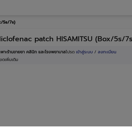
x/5s/7s)
diclofenac patch HISAMITSU (Box/5s/7s
เฉพาะร้านขายยา คลินิก และโรงพยาบาล
โปรด
เข้าสู่ระบบ
/
ลงทะเบียน
ยดเพิ่มเติม