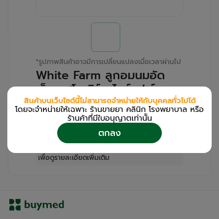
*
รูปภาพสินค้าอาจมีการเปลี่ยนแปลงเมื่อเวลาผ่านไป
White Farm ลูกอมนมอัด
เม็ด รสโยเกิร์ต ไวท์-ฟาร์ม
F.C.P (Box/10s/14s)
สินค้าบนเว็บไซต์นี้ไม่สามารถจำหน่ายให้กับบุคคลทั่วไปได้
โดยจะจำหน่ายให้เฉพาะ ร้านขายยา คลินิก โรงพยาบาล หรือ
ร้านค้าที่มีใบอนุญาตเท่านััน
สำหรับลูกค้าเฉพาะร้านขายยา คลินิก และโรง
ตกลง
พยาบาล
โปรด
เข้าสู่ระบบ
/
ลงทะเบียน
เพื่อดูรายละเอียดเพิ่มเติม