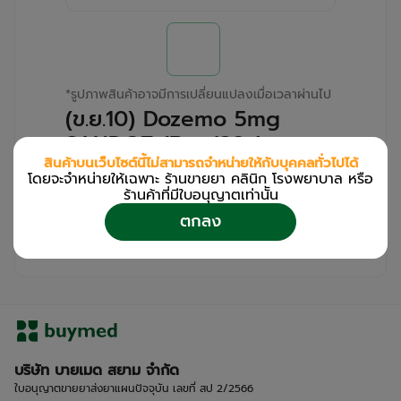
*
รูปภาพสินค้าอาจมีการเปลี่ยนแปลงเมื่อเวลาผ่านไป
(ข.ย.10) Dozemo 5mg
SANDOZ (Box/28s)
สินค้าบนเว็บไซต์นี้ไม่สามารถจำหน่ายให้กับบุคคลทั่วไปได้
โดยจะจำหน่ายให้เฉพาะ ร้านขายยา คลินิก โรงพยาบาล หรือ
สำหรับลูกค้าเฉพาะร้านขายยา คลินิก และโรง
ร้านค้าที่มีใบอนุญาตเท่านััน
พยาบาล
ตกลง
โปรด
เข้าสู่ระบบ
/
ลงทะเบียน
เพื่อดูรายละเอียดเพิ่มเติม
บริษัท บายเมด สยาม จำกัด
ใบอนุญาตขายยาส่งยาแผนปัจจุบัน เลขที่ สป 2/2566