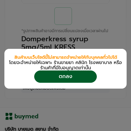
*
รูปภาพสินค้าอาจมีการเปลี่ยนแปลงเมื่อเวลาผ่านไป
Domperkress syrup
5mg/5ml KRESS
(Bottle/60ml)
สินค้าบนเว็บไซต์นี้ไม่สามารถจำหน่ายให้กับบุคคลทั่วไปได้
โดยจะจำหน่ายให้เฉพาะ ร้านขายยา คลินิก โรงพยาบาล หรือ
สำหรับลูกค้าเฉพาะร้านขายยา คลินิก และโรง
ร้านค้าที่มีใบอนุญาตเท่านััน
พยาบาล
ตกลง
โปรด
เข้าสู่ระบบ
/
ลงทะเบียน
เพื่อดูรายละเอียดเพิ่มเติม
บริษัท บายเมด สยาม จำกัด