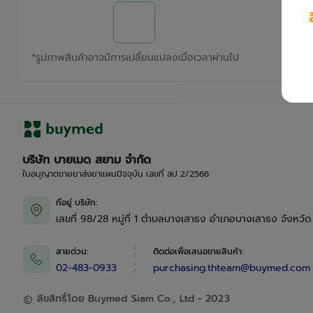
*
รูปภาพสินค้าอาจมีการเปลี่ยนแปลงเมื่อเวลาผ่านไป
บริษัท บายเมด สยาม จำกัด
ใบอนุญาตขายยาส่งยาแผนปัจจุบัน เลขที่ สป 2/2566
ที่อยู่ บริษัท
:
เลขที่ 98/28 หมู่ที่ 1 ตำบลบางเสาธง อำเภอบางเสาธง จังหวั
สายด่วน
:
ติดต่อเพื่อเสนอขายสินค้า
:
02-483-0933
purchasing.thteam@buymed.com
ลิขสิทธิ์โดย Buymed Siam Co., Ltd - 2023