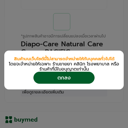
*
รูปภาพสินค้าอาจมีการเปลี่ยนแปลงเมื่อเวลาผ่านไป
Diapo-Care Natural Care
Cream PACIFIC
HEALTHCARE (Tube/40g)
สินค้าบนเว็บไซต์นี้ไม่สามารถจำหน่ายให้กับบุคคลทั่วไปได้
โดยจะจำหน่ายให้เฉพาะ ร้านขายยา คลินิก โรงพยาบาล หรือ
ร้านค้าที่มีใบอนุญาตเท่านััน
สำหรับลูกค้าเฉพาะร้านขายยา คลินิก และโรง
ตกลง
พยาบาล
โปรด
เข้าสู่ระบบ
/
ลงทะเบียน
เพื่อดูรายละเอียดเพิ่มเติม