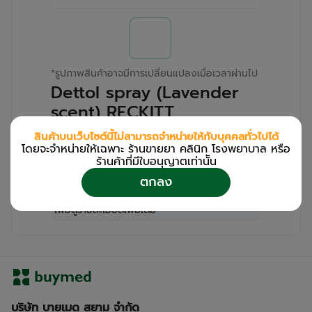
*
รูปภาพสินค้าอาจมีการเปลี่ยนแปลงเมื่อเวลาผ่านไป
Dettol spray (Lavender
scent) RECKITT
(Bottle/225ml)
สินค้าบนเว็บไซต์นี้ไม่สามารถจำหน่ายให้กับบุคคลทั่วไปได้
โดยจะจำหน่ายให้เฉพาะ ร้านขายยา คลินิก โรงพยาบาล หรือ
สำหรับลูกค้าเฉพาะร้านขายยา คลินิก และโรง
ร้านค้าที่มีใบอนุญาตเท่านััน
พยาบาล
ตกลง
โปรด
เข้าสู่ระบบ
/
ลงทะเบียน
เพื่อดูรายละเอียดเพิ่มเติม
บริษัท บายเมด สยาม จำกัด