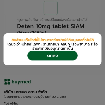
*
รูปภาพสินค้าอาจมีการเปลี่ยนแปลงเมื่อเวลาผ่านไป
Deten 10mg tablet SIAM
(Box/100s)
สินค้าบนเว็บไซต์นี้ไม่สามารถจำหน่ายให้กับบุคคลทั่วไปได้
สำหรับลูกค้าเฉพาะร้านขายยา คลินิก และโรง
โดยจะจำหน่ายให้เฉพาะ ร้านขายยา คลินิก โรงพยาบาล หรือ
พยาบาล
ร้านค้าที่มีใบอนุญาตเท่านััน
โปรด
เข้าสู่ระบบ
/
ลงทะเบียน
ตกลง
เพื่อดูรายละเอียดเพิ่มเติม
บริษัท บายเมด สยาม จำกัด
ใบอนุญาตขายยาส่งยาแผนปัจจุบัน เลขที่ สป 2/2566
ที่อยู่ บริษัท
: