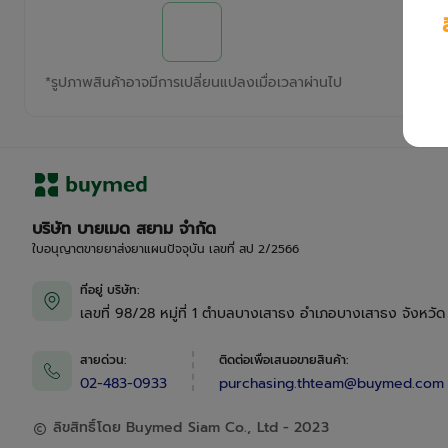
*
รูปภาพสินค้าอาจมีการเปลี่ยนแปลงเมื่อเวลาผ่านไป
บริษัท บายเมด สยาม จำกัด
ใบอนุญาตขายยาส่งยาแผนปัจจุบัน เลขที่ สป 2/2566
ที่อยู่ บริษัท
:
เลขที่ 98/28 หมู่ที่ 1 ตำบลบางเสาธง อำเภอบางเสาธง จังหวั
สายด่วน
:
ติดต่อเพื่อเสนอขายสินค้า
:
02-483-0933
purchasing.thteam@buymed.com
ลิขสิทธิ์โดย Buymed Siam Co., Ltd - 2023