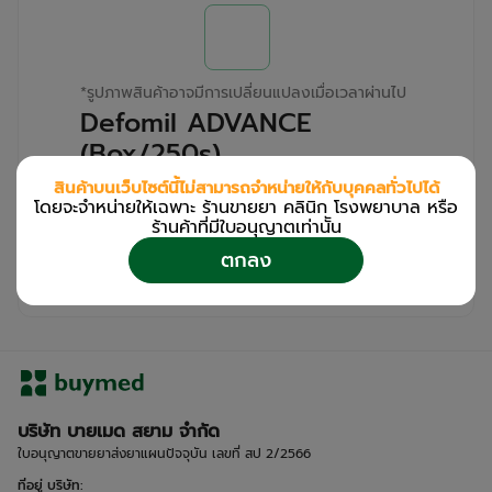
*
รูปภาพสินค้าอาจมีการเปลี่ยนแปลงเมื่อเวลาผ่านไป
Defomil ADVANCE
(Box/250s)
สินค้าบนเว็บไซต์นี้ไม่สามารถจำหน่ายให้กับบุคคลทั่วไปได้
สำหรับลูกค้าเฉพาะร้านขายยา คลินิก และโรง
โดยจะจำหน่ายให้เฉพาะ ร้านขายยา คลินิก โรงพยาบาล หรือ
พยาบาล
ร้านค้าที่มีใบอนุญาตเท่านััน
โปรด
เข้าสู่ระบบ
/
ลงทะเบียน
ตกลง
เพื่อดูรายละเอียดเพิ่มเติม
บริษัท บายเมด สยาม จำกัด
ใบอนุญาตขายยาส่งยาแผนปัจจุบัน เลขที่ สป 2/2566
ที่อยู่ บริษัท
: