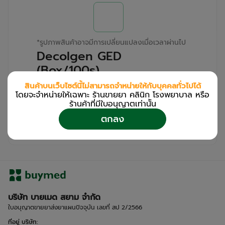
*
รูปภาพสินค้าอาจมีการเปลี่ยนแปลงเมื่อเวลาผ่านไป
Decolgen GED
(Box/100s)
สินค้าบนเว็บไซต์นี้ไม่สามารถจำหน่ายให้กับบุคคลทั่วไปได้
สำหรับลูกค้าเฉพาะร้านขายยา คลินิก และโรง
โดยจะจำหน่ายให้เฉพาะ ร้านขายยา คลินิก โรงพยาบาล หรือ
พยาบาล
ร้านค้าที่มีใบอนุญาตเท่านััน
โปรด
เข้าสู่ระบบ
/
ลงทะเบียน
ตกลง
เพื่อดูรายละเอียดเพิ่มเติม
บริษัท บายเมด สยาม จำกัด
ใบอนุญาตขายยาส่งยาแผนปัจจุบัน เลขที่ สป 2/2566
ที่อยู่ บริษัท
: