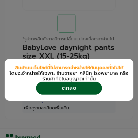
*
รูปภาพสินค้าอาจมีการเปลี่ยนแปลงเมื่อเวลาผ่านไป
BabyLove daynight pants
size XXL (15-25kg)
กางเกงผ้าอ้อม DSG
สินค้าบนเว็บไซต์นี้ไม่สามารถจำหน่ายให้กับบุคคลทั่วไปได้
(Pack/34s)
โดยจะจำหน่ายให้เฉพาะ ร้านขายยา คลินิก โรงพยาบาล หรือ
ร้านค้าที่มีใบอนุญาตเท่านััน
สำหรับลูกค้าเฉพาะร้านขายยา คลินิก และโรง
ตกลง
พยาบาล
โปรด
เข้าสู่ระบบ
/
ลงทะเบียน
เพื่อดูรายละเอียดเพิ่มเติม