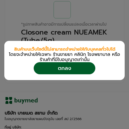
*
รูปภาพสินค้าอาจมีการเปลี่ยนแปลงเมื่อเวลาผ่านไป
Closone cream NUEAMEK
(Tube/5g)
สินค้าบนเว็บไซต์นี้ไม่สามารถจำหน่ายให้กับบุคคลทั่วไปได้
สำหรับลูกค้าเฉพาะร้านขายยา คลินิก และโรง
โดยจะจำหน่ายให้เฉพาะ ร้านขายยา คลินิก โรงพยาบาล หรือ
พยาบาล
ร้านค้าที่มีใบอนุญาตเท่านััน
โปรด
เข้าสู่ระบบ
/
ลงทะเบียน
ตกลง
เพื่อดูรายละเอียดเพิ่มเติม
บริษัท บายเมด สยาม จำกัด
ใบอนุญาตขายยาส่งยาแผนปัจจุบัน เลขที่ สป 2/2566
ที่อยู่ บริษัท
: