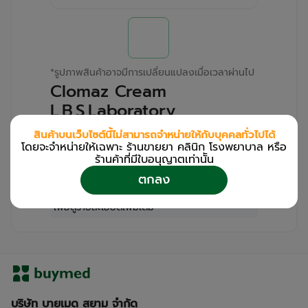
*
รูปภาพสินค้าอาจมีการเปลี่ยนแปลงเมื่อเวลาผ่านไป
Clomaz Cream
L.B.S.Laboratory
(Tube/15g)
สินค้าบนเว็บไซต์นี้ไม่สามารถจำหน่ายให้กับบุคคลทั่วไปได้
โดยจะจำหน่ายให้เฉพาะ ร้านขายยา คลินิก โรงพยาบาล หรือ
สำหรับลูกค้าเฉพาะร้านขายยา คลินิก และโรง
ร้านค้าที่มีใบอนุญาตเท่านััน
พยาบาล
ตกลง
โปรด
เข้าสู่ระบบ
/
ลงทะเบียน
เพื่อดูรายละเอียดเพิ่มเติม
บริษัท บายเมด สยาม จำกัด