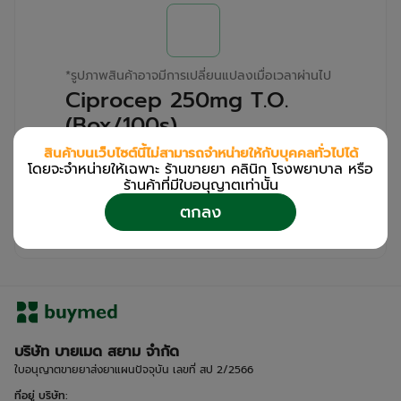
*
รูปภาพสินค้าอาจมีการเปลี่ยนแปลงเมื่อเวลาผ่านไป
Ciprocep 250mg T.O.
(Box/100s)
สินค้าบนเว็บไซต์นี้ไม่สามารถจำหน่ายให้กับบุคคลทั่วไปได้
สำหรับลูกค้าเฉพาะร้านขายยา คลินิก และโรง
โดยจะจำหน่ายให้เฉพาะ ร้านขายยา คลินิก โรงพยาบาล หรือ
พยาบาล
ร้านค้าที่มีใบอนุญาตเท่านััน
โปรด
เข้าสู่ระบบ
/
ลงทะเบียน
ตกลง
เพื่อดูรายละเอียดเพิ่มเติม
บริษัท บายเมด สยาม จำกัด
ใบอนุญาตขายยาส่งยาแผนปัจจุบัน เลขที่ สป 2/2566
ที่อยู่ บริษัท
: