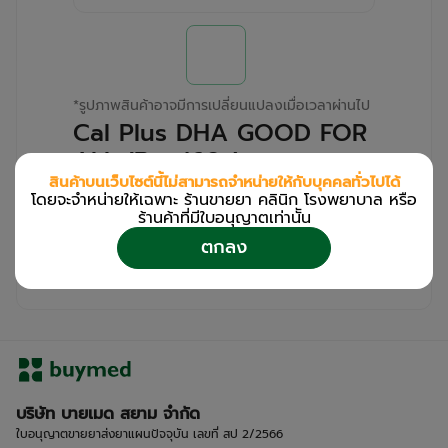
*
รูปภาพสินค้าอาจมีการเปลี่ยนแปลงเมื่อเวลาผ่านไป
Cal Plus DHA GOOD FOR
ALL (Box/60s)
สินค้าบนเว็บไซต์นี้ไม่สามารถจำหน่ายให้กับบุคคลทั่วไปได้
โดยจะจำหน่ายให้เฉพาะ ร้านขายยา คลินิก โรงพยาบาล หรือ
สำหรับลูกค้าเฉพาะร้านขายยา คลินิก และโรง
ร้านค้าที่มีใบอนุญาตเท่านััน
พยาบาล
ตกลง
โปรด
เข้าสู่ระบบ
/
ลงทะเบียน
เพื่อดูรายละเอียดเพิ่มเติม
บริษัท บายเมด สยาม จำกัด
ใบอนุญาตขายยาส่งยาแผนปัจจุบัน เลขที่ สป 2/2566