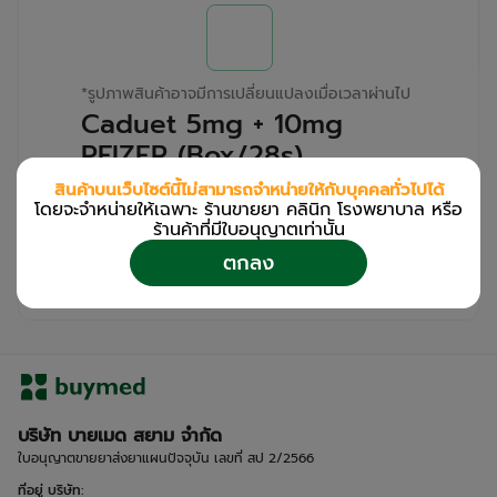
*
รูปภาพสินค้าอาจมีการเปลี่ยนแปลงเมื่อเวลาผ่านไป
Caduet 5mg + 10mg
PFIZER (Box/28s)
สินค้าบนเว็บไซต์นี้ไม่สามารถจำหน่ายให้กับบุคคลทั่วไปได้
สำหรับลูกค้าเฉพาะร้านขายยา คลินิก และโรง
โดยจะจำหน่ายให้เฉพาะ ร้านขายยา คลินิก โรงพยาบาล หรือ
พยาบาล
ร้านค้าที่มีใบอนุญาตเท่านััน
โปรด
เข้าสู่ระบบ
/
ลงทะเบียน
ตกลง
เพื่อดูรายละเอียดเพิ่มเติม
บริษัท บายเมด สยาม จำกัด
ใบอนุญาตขายยาส่งยาแผนปัจจุบัน เลขที่ สป 2/2566
ที่อยู่ บริษัท
: