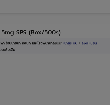
l 5mg SPS (Box/500s)
เฉพาะร้านขายยา คลินิก และโรงพยาบาล
โปรด
เข้าสู่ระบบ
/
ลงทะเบียน
ยดเพิ่มเติม