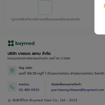
*
รูปภาพสินค้าอาจมีการเปลี่ยนแปลงเมื่อเวลาผ่านไป
บริษัท บายเมด สยาม จำกัด
ใบอนุญาตขายยาส่งยาแผนปัจจุบัน เลขที่ สป 2/2566
ที่อยู่ บริษัท
:
เลขที่ 98/28 หมู่ที่ 1 ตำบลบางเสาธง อำเภอบางเสาธง จังหวั
สายด่วน
:
ติดต่อเพื่อเสนอขายสินค้า
:
02-483-0933
purchasing.thteam@buymed.com
ลิขสิทธิ์โดย Buymed Siam Co., Ltd - 2023