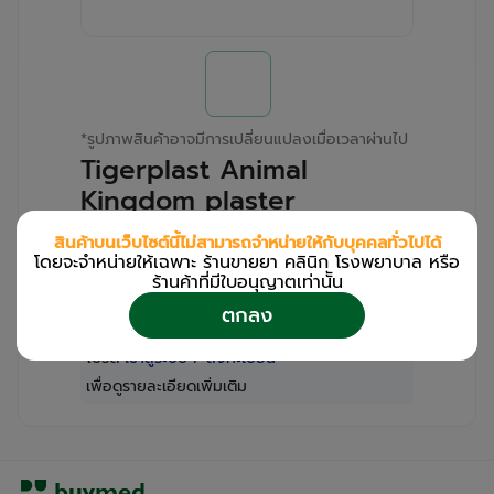
*
รูปภาพสินค้าอาจมีการเปลี่ยนแปลงเมื่อเวลาผ่านไป
Tigerplast Animal
Kingdom plaster
PHARMACARE
สินค้าบนเว็บไซต์นี้ไม่สามารถจำหน่ายให้กับบุคคลทั่วไปได้
(Box/10s/8s)
โดยจะจำหน่ายให้เฉพาะ ร้านขายยา คลินิก โรงพยาบาล หรือ
ร้านค้าที่มีใบอนุญาตเท่านััน
สำหรับลูกค้าเฉพาะร้านขายยา คลินิก และโรง
ตกลง
พยาบาล
โปรด
เข้าสู่ระบบ
/
ลงทะเบียน
เพื่อดูรายละเอียดเพิ่มเติม