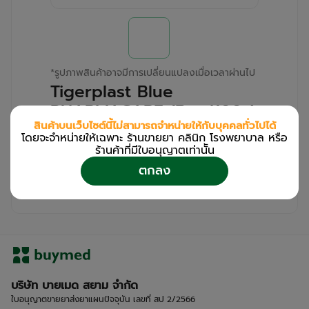
*
รูปภาพสินค้าอาจมีการเปลี่ยนแปลงเมื่อเวลาผ่านไป
Tigerplast Blue
PHARMACARE (Box/100s)
สินค้าบนเว็บไซต์นี้ไม่สามารถจำหน่ายให้กับบุคคลทั่วไปได้
โดยจะจำหน่ายให้เฉพาะ ร้านขายยา คลินิก โรงพยาบาล หรือ
สำหรับลูกค้าเฉพาะร้านขายยา คลินิก และโรง
ร้านค้าที่มีใบอนุญาตเท่านััน
พยาบาล
ตกลง
โปรด
เข้าสู่ระบบ
/
ลงทะเบียน
เพื่อดูรายละเอียดเพิ่มเติม
บริษัท บายเมด สยาม จำกัด
ใบอนุญาตขายยาส่งยาแผนปัจจุบัน เลขที่ สป 2/2566