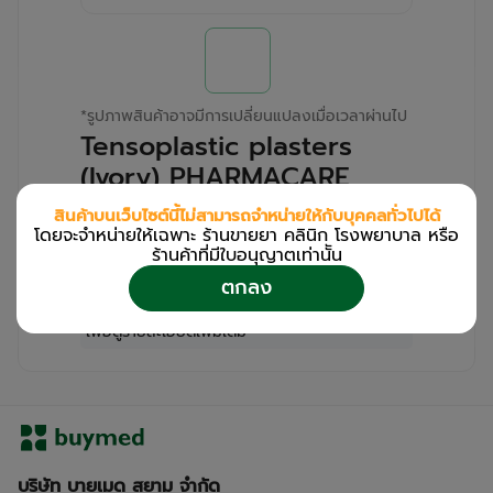
*
รูปภาพสินค้าอาจมีการเปลี่ยนแปลงเมื่อเวลาผ่านไป
Tensoplastic plasters
(Ivory) PHARMACARE
(Box/100s)
สินค้าบนเว็บไซต์นี้ไม่สามารถจำหน่ายให้กับบุคคลทั่วไปได้
โดยจะจำหน่ายให้เฉพาะ ร้านขายยา คลินิก โรงพยาบาล หรือ
สำหรับลูกค้าเฉพาะร้านขายยา คลินิก และโรง
ร้านค้าที่มีใบอนุญาตเท่านััน
พยาบาล
ตกลง
โปรด
เข้าสู่ระบบ
/
ลงทะเบียน
เพื่อดูรายละเอียดเพิ่มเติม
บริษัท บายเมด สยาม จำกัด