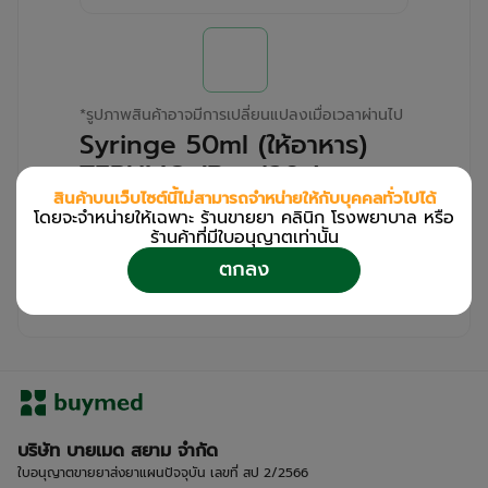
*
รูปภาพสินค้าอาจมีการเปลี่ยนแปลงเมื่อเวลาผ่านไป
Syringe 50ml (ให้อาหาร)
TERUMO (Box/20s)
สินค้าบนเว็บไซต์นี้ไม่สามารถจำหน่ายให้กับบุคคลทั่วไปได้
โดยจะจำหน่ายให้เฉพาะ ร้านขายยา คลินิก โรงพยาบาล หรือ
สำหรับลูกค้าเฉพาะร้านขายยา คลินิก และโรง
ร้านค้าที่มีใบอนุญาตเท่านััน
พยาบาล
ตกลง
โปรด
เข้าสู่ระบบ
/
ลงทะเบียน
เพื่อดูรายละเอียดเพิ่มเติม
บริษัท บายเมด สยาม จำกัด
ใบอนุญาตขายยาส่งยาแผนปัจจุบัน เลขที่ สป 2/2566