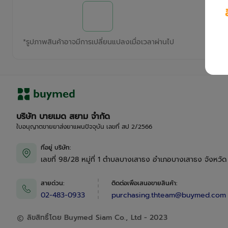
*
รูปภาพสินค้าอาจมีการเปลี่ยนแปลงเมื่อเวลาผ่านไป
บริษัท บายเมด สยาม จำกัด
ใบอนุญาตขายยาส่งยาแผนปัจจุบัน เลขที่ สป 2/2566
ที่อยู่ บริษัท
:
เลขที่ 98/28 หมู่ที่ 1 ตำบลบางเสาธง อำเภอบางเสาธง จังหวั
สายด่วน
:
ติดต่อเพื่อเสนอขายสินค้า
:
02-483-0933
purchasing.thteam@buymed.com
ลิขสิทธิ์โดย Buymed Siam Co., Ltd - 2023