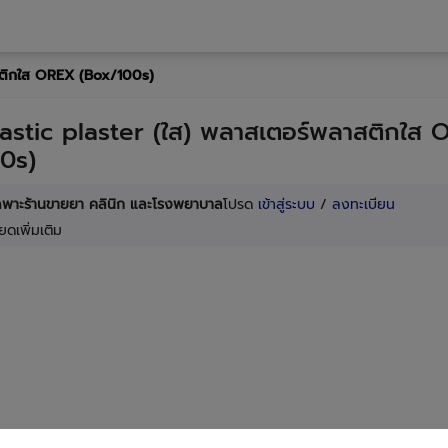
สติกใส OREX (Box/100s)
astic plaster (ใส) พลาสเตอร์พลาสติกใส
0s)
เฉพาะร้านขายยา คลินิก และโรงพยาบาล
โปรด
เข้าสู่ระบบ
/
ลงทะเบียน
ยดเพิ่มเติม