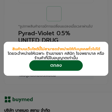
*
รูปภาพสินค้าอาจมีการเปลี่ยนแปลงเมื่อเวลาผ่านไป
Pyrad-Violet 0.5%
UNITED DRUG
(Pack/12s/15ml)
สินค้าบนเว็บไซต์นี้ไม่สามารถจำหน่ายให้กับบุคคลทั่วไปได้
โดยจะจำหน่ายให้เฉพาะ ร้านขายยา คลินิก โรงพยาบาล หรือ
สำหรับลูกค้าเฉพาะร้านขายยา คลินิก และโรง
ร้านค้าที่มีใบอนุญาตเท่านััน
พยาบาล
ตกลง
โปรด
เข้าสู่ระบบ
/
ลงทะเบียน
เพื่อดูรายละเอียดเพิ่มเติม
บริษัท บายเมด สยาม จำกัด