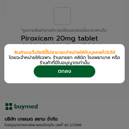
*
รูปภาพสินค้าอาจมีการเปลี่ยนแปลงเมื่อเวลาผ่านไป
Piroxicam 20mg tablet
CHUMCHON (Box/500s)
สินค้าบนเว็บไซต์นี้ไม่สามารถจำหน่ายให้กับบุคคลทั่วไปได้
โดยจะจำหน่ายให้เฉพาะ ร้านขายยา คลินิก โรงพยาบาล หรือ
สำหรับลูกค้าเฉพาะร้านขายยา คลินิก และโรง
ร้านค้าที่มีใบอนุญาตเท่านััน
พยาบาล
ตกลง
โปรด
เข้าสู่ระบบ
/
ลงทะเบียน
เพื่อดูรายละเอียดเพิ่มเติม
บริษัท บายเมด สยาม จำกัด
ใบอนุญาตขายยาส่งยาแผนปัจจุบัน เลขที่ สป 2/2566