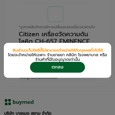
*
รูปภาพสินค้าอาจมีการเปลี่ยนแปลงเมื่อเวลาผ่านไป
Citizen เครื่องวัดความดัน
โลหิต CH-657 EMINENCE
(Pack/1s)
สินค้าบนเว็บไซต์นี้ไม่สามารถจำหน่ายให้กับบุคคลทั่วไปได้
โดยจะจำหน่ายให้เฉพาะ ร้านขายยา คลินิก โรงพยาบาล หรือ
สำหรับลูกค้าเฉพาะร้านขายยา คลินิก และโรง
ร้านค้าที่มีใบอนุญาตเท่านััน
พยาบาล
ตกลง
โปรด
เข้าสู่ระบบ
/
ลงทะเบียน
เพื่อดูรายละเอียดเพิ่มเติม
บริษัท บายเมด สยาม จำกัด