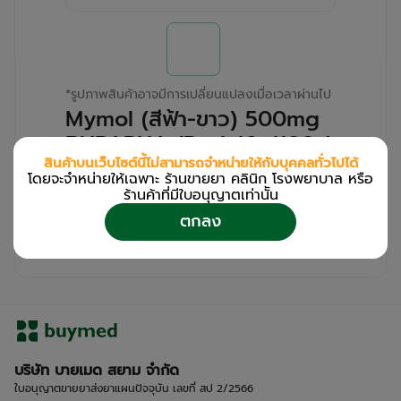
*
รูปภาพสินค้าอาจมีการเปลี่ยนแปลงเมื่อเวลาผ่านไป
Mymol (สีฟ้า-ขาว) 500mg
BURAPHA (Pack/6s/100s)
สินค้าบนเว็บไซต์นี้ไม่สามารถจำหน่ายให้กับบุคคลทั่วไปได้
โดยจะจำหน่ายให้เฉพาะ ร้านขายยา คลินิก โรงพยาบาล หรือ
สำหรับลูกค้าเฉพาะร้านขายยา คลินิก และโรง
ร้านค้าที่มีใบอนุญาตเท่านััน
พยาบาล
ตกลง
โปรด
เข้าสู่ระบบ
/
ลงทะเบียน
เพื่อดูรายละเอียดเพิ่มเติม
บริษัท บายเมด สยาม จำกัด
ใบอนุญาตขายยาส่งยาแผนปัจจุบัน เลขที่ สป 2/2566