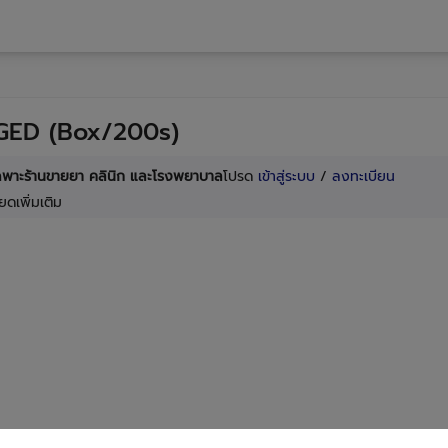
GED (Box/200s)
เฉพาะร้านขายยา คลินิก และโรงพยาบาล
โปรด
เข้าสู่ระบบ
/
ลงทะเบียน
ยดเพิ่มเติม