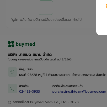
*
รูปภาพสินค้าอาจมีการเปลี่ยนแปลงเมื่อเวลาผ่านไป
บริษัท บายเมด สยาม จำกัด
ใบอนุญาตขายยาส่งยาแผนปัจจุบัน เลขที่ สป 2/2566
ที่อยู่ บริษัท
:
เลขที่ 98/28 หมู่ที่ 1 ตำบลบางเสาธง อำเภอบางเสาธง จังหวั
สายด่วน
:
ติดต่อเพื่อเสนอขายสินค้า
:
02-483-0933
purchasing.thteam@buymed.com
ลิขสิทธิ์โดย Buymed Siam Co., Ltd - 2023