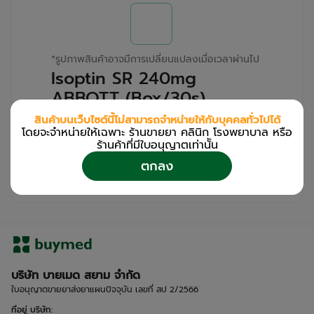
*
รูปภาพสินค้าอาจมีการเปลี่ยนแปลงเมื่อเวลาผ่านไป
Isoptin SR 240mg
ABBOTT (Box/30s)
สินค้าบนเว็บไซต์นี้ไม่สามารถจำหน่ายให้กับบุคคลทั่วไปได้
สำหรับลูกค้าเฉพาะร้านขายยา คลินิก และโรง
โดยจะจำหน่ายให้เฉพาะ ร้านขายยา คลินิก โรงพยาบาล หรือ
พยาบาล
ร้านค้าที่มีใบอนุญาตเท่านััน
โปรด
เข้าสู่ระบบ
/
ลงทะเบียน
ตกลง
เพื่อดูรายละเอียดเพิ่มเติม
บริษัท บายเมด สยาม จำกัด
ใบอนุญาตขายยาส่งยาแผนปัจจุบัน เลขที่ สป 2/2566
ที่อยู่ บริษัท
: