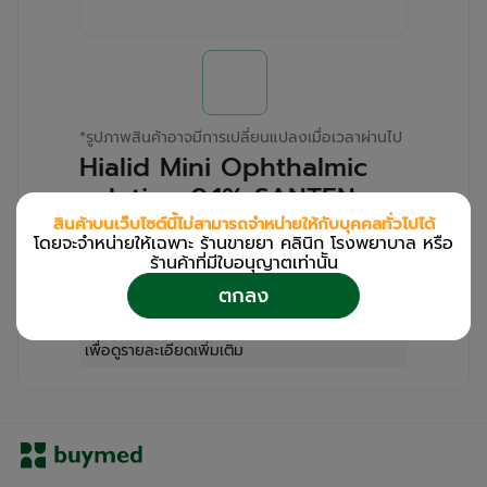
*
รูปภาพสินค้าอาจมีการเปลี่ยนแปลงเมื่อเวลาผ่านไป
Hialid Mini Ophthalmic
solution 0.1% SANTEN
(Box/30s/0.4ml)
สินค้าบนเว็บไซต์นี้ไม่สามารถจำหน่ายให้กับบุคคลทั่วไปได้
โดยจะจำหน่ายให้เฉพาะ ร้านขายยา คลินิก โรงพยาบาล หรือ
ร้านค้าที่มีใบอนุญาตเท่านััน
สำหรับลูกค้าเฉพาะร้านขายยา คลินิก และโรง
ตกลง
พยาบาล
โปรด
เข้าสู่ระบบ
/
ลงทะเบียน
เพื่อดูรายละเอียดเพิ่มเติม