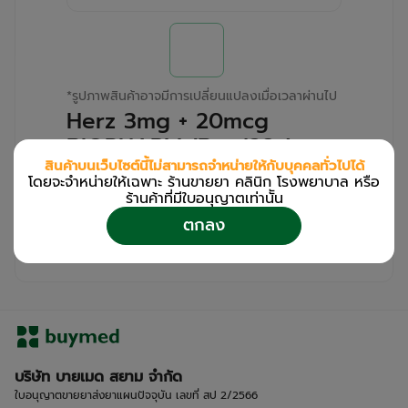
*
รูปภาพสินค้าอาจมีการเปลี่ยนแปลงเมื่อเวลาผ่านไป
Herz 3mg + 20mcg
BIOPHARM (Box/28s)
สินค้าบนเว็บไซต์นี้ไม่สามารถจำหน่ายให้กับบุคคลทั่วไปได้
โดยจะจำหน่ายให้เฉพาะ ร้านขายยา คลินิก โรงพยาบาล หรือ
สำหรับลูกค้าเฉพาะร้านขายยา คลินิก และโรง
ร้านค้าที่มีใบอนุญาตเท่านััน
พยาบาล
ตกลง
โปรด
เข้าสู่ระบบ
/
ลงทะเบียน
เพื่อดูรายละเอียดเพิ่มเติม
บริษัท บายเมด สยาม จำกัด
ใบอนุญาตขายยาส่งยาแผนปัจจุบัน เลขที่ สป 2/2566