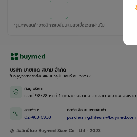
*
รูปภาพสินค้าอาจมีการเปลี่ยนแปลงเมื่อเวลาผ่านไป
บริษัท บายเมด สยาม จำกัด
ใบอนุญาตขายยาส่งยาแผนปัจจุบัน เลขที่ สป 2/2566
ที่อยู่ บริษัท
:
เลขที่ 98/28 หมู่ที่ 1 ตำบลบางเสาธง อำเภอบางเสาธง จังหวั
สายด่วน
:
ติดต่อเพื่อเสนอขายสินค้า
:
02-483-0933
purchasing.thteam@buymed.com
ลิขสิทธิ์โดย Buymed Siam Co., Ltd - 2023