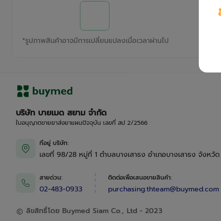
*
รูปภาพสินค้าอาจมีการเปลี่ยนแปลงเมื่อเวลาผ่านไป
บริษัท บายเมด สยาม จำกัด
ใบอนุญาตขายยาส่งยาแผนปัจจุบัน เลขที่ สป 2/2566
ที่อยู่ บริษัท
:
เลขที่ 98/28 หมู่ที่ 1 ตำบลบางเสาธง อำเภอบางเสาธง จังหวั
สายด่วน
:
ติดต่อเพื่อเสนอขายสินค้า
:
02-483-0933
purchasing.thteam@buymed.com
ลิขสิทธิ์โดย Buymed Siam Co., Ltd - 2023