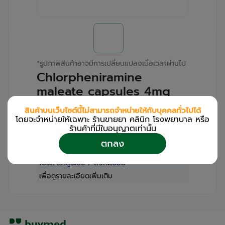
*
รูปภาพสินค้าอาจมีการเปลี่ยนแปลงเมื่อเวลาผ่านไป
Chlorpheniramine
maleate capsules 4mg
(ไข่ปลา) ASIAN UNION
สินค้าบนเว็บไซต์นี้ไม่สามารถจำหน่ายให้กับบุคคลทั่วไปได้
(Bottle/1000s)
โดยจะจำหน่ายให้เฉพาะ ร้านขายยา คลินิก โรงพยาบาล หรือ
ร้านค้าที่มีใบอนุญาตเท่านััน
สำหรับลูกค้าเฉพาะร้านขายยา คลินิก และโรง
ตกลง
พยาบาล
โปรด
เข้าสู่ระบบ
/
ลงทะเบียน
เพื่อดูรายละเอียดเพิ่มเติม