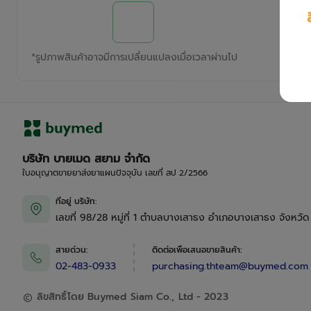
*
รูปภาพสินค้าอาจมีการเปลี่ยนแปลงเมื่อเวลาผ่านไป
บริษัท บายเมด สยาม จำกัด
ใบอนุญาตขายยาส่งยาแผนปัจจุบัน เลขที่ สป 2/2566
ที่อยู่ บริษัท
:
เลขที่ 98/28 หมู่ที่ 1 ตำบลบางเสาธง อำเภอบางเสาธง จังหวั
สายด่วน
:
ติดต่อเพื่อเสนอขายสินค้า
:
02-483-0933
purchasing.thteam@buymed.com
ลิขสิทธิ์โดย Buymed Siam Co., Ltd - 2023