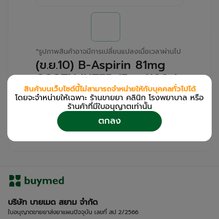
*
รูปภาพสินค้าอาจมีการเปลี่ยนแปลงเมื่อเวลาผ่านไป
(ข.ย.10) B-Aspirin 81mg
OSOTH INTER (Box/100s)
สินค้าบนเว็บไซต์นี้ไม่สามารถจำหน่ายให้กับบุคคลทั่วไปได้
โดยจะจำหน่ายให้เฉพาะ ร้านขายยา คลินิก โรงพยาบาล หรือ
สำหรับลูกค้าเฉพาะร้านขายยา คลินิก และโรง
ร้านค้าที่มีใบอนุญาตเท่านััน
พยาบาล
ตกลง
โปรด
เข้าสู่ระบบ
/
ลงทะเบียน
เพื่อดูรายละเอียดเพิ่มเติม
บริษัท บายเมด สยาม จำกัด
ใบอนุญาตขายยาส่งยาแผนปัจจุบัน เลขที่ สป 2/2566