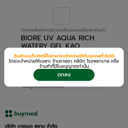
*
รูปภาพสินค้าอาจมีการเปลี่ยนแปลงเมื่อเวลาผ่านไป
BIORE UV AQUA RICH
WATERY GEL KAO
(Tube/90ml)
สินค้าบนเว็บไซต์นี้ไม่สามารถจำหน่ายให้กับบุคคลทั่วไปได้
โดยจะจำหน่ายให้เฉพาะ ร้านขายยา คลินิก โรงพยาบาล หรือ
สำหรับลูกค้าเฉพาะร้านขายยา คลินิก และโรง
ร้านค้าที่มีใบอนุญาตเท่านััน
พยาบาล
ตกลง
โปรด
เข้าสู่ระบบ
/
ลงทะเบียน
เพื่อดูรายละเอียดเพิ่มเติม
บริษัท บายเมด สยาม จำกัด