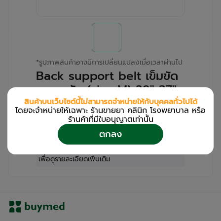
*
รูปภาพสินค้าอาจมีการเปลี่ยนแปลงเมื่อเวลาผ่านไป
Back support belt เข็มขัด
พยุงหลัง (size M) 29"-37"
DWELL (Box/1s)
สินค้าบนเว็บไซต์นี้ไม่สามารถจำหน่ายให้กับบุคคลทั่วไปได้
โดยจะจำหน่ายให้เฉพาะ ร้านขายยา คลินิก โรงพยาบาล หรือ
ร้านค้าที่มีใบอนุญาตเท่านััน
สำหรับลูกค้าเฉพาะร้านขายยา คลินิก และโรง
ตกลง
พยาบาล
โปรด
เข้าสู่ระบบ
/
ลงทะเบียน
เพื่อดูรายละเอียดเพิ่มเติม