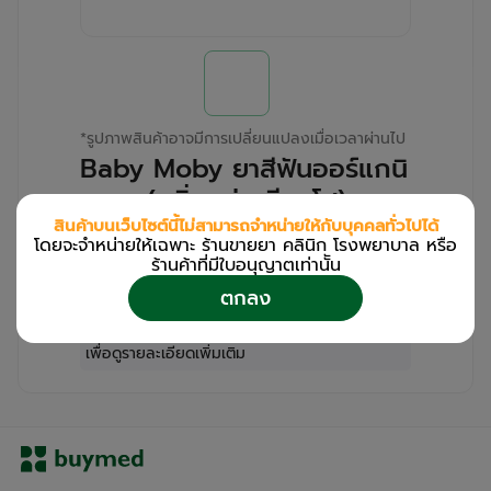
*
รูปภาพสินค้าอาจมีการเปลี่ยนแปลงเมื่อเวลาผ่านไป
Baby Moby ยาสีฟันออร์แกนิ
ค เจล(กลิ่นองุ่นเคียวโฮ)
EARTHDEZIGN(Tube/40ml)
สินค้าบนเว็บไซต์นี้ไม่สามารถจำหน่ายให้กับบุคคลทั่วไปได้
โดยจะจำหน่ายให้เฉพาะ ร้านขายยา คลินิก โรงพยาบาล หรือ
ร้านค้าที่มีใบอนุญาตเท่านััน
สำหรับลูกค้าเฉพาะร้านขายยา คลินิก และโรง
ตกลง
พยาบาล
โปรด
เข้าสู่ระบบ
/
ลงทะเบียน
เพื่อดูรายละเอียดเพิ่มเติม