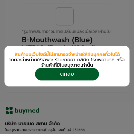
*
รูปภาพสินค้าอาจมีการเปลี่ยนแปลงเมื่อเวลาผ่านไป
B-Mouthwash (Blue)
MEDIC (Bottle/180ml)
สินค้าบนเว็บไซต์นี้ไม่สามารถจำหน่ายให้กับบุคคลทั่วไปได้
โดยจะจำหน่ายให้เฉพาะ ร้านขายยา คลินิก โรงพยาบาล หรือ
สำหรับลูกค้าเฉพาะร้านขายยา คลินิก และโรง
ร้านค้าที่มีใบอนุญาตเท่านััน
พยาบาล
ตกลง
โปรด
เข้าสู่ระบบ
/
ลงทะเบียน
เพื่อดูรายละเอียดเพิ่มเติม
บริษัท บายเมด สยาม จำกัด
ใบอนุญาตขายยาส่งยาแผนปัจจุบัน เลขที่ สป 2/2566