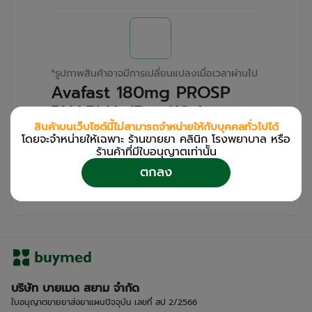
*
รูปภาพสินค้าอาจมีการเปลี่ยนแปลงเมื่อเวลาผ่านไป
Avafast 180mg PROSP
PHARMA (Box/10s)
สินค้าบนเว็บไซต์นี้ไม่สามารถจำหน่ายให้กับบุคคลทั่วไปได้
โดยจะจำหน่ายให้เฉพาะ ร้านขายยา คลินิก โรงพยาบาล หรือ
สำหรับลูกค้าเฉพาะร้านขายยา คลินิก และโรง
ร้านค้าที่มีใบอนุญาตเท่านััน
พยาบาล
ตกลง
โปรด
เข้าสู่ระบบ
/
ลงทะเบียน
เพื่อดูรายละเอียดเพิ่มเติม
บริษัท บายเมด สยาม จำกัด
ใบอนุญาตขายยาส่งยาแผนปัจจุบัน เลขที่ สป 2/2566