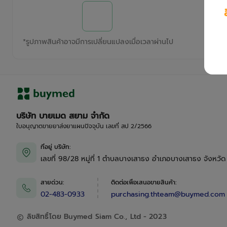
*
รูปภาพสินค้าอาจมีการเปลี่ยนแปลงเมื่อเวลาผ่านไป
บริษัท บายเมด สยาม จำกัด
ใบอนุญาตขายยาส่งยาแผนปัจจุบัน เลขที่ สป 2/2566
ที่อยู่ บริษัท
:
เลขที่ 98/28 หมู่ที่ 1 ตำบลบางเสาธง อำเภอบางเสาธง จังหวั
สายด่วน
:
ติดต่อเพื่อเสนอขายสินค้า
:
02-483-0933
purchasing.thteam@buymed.com
ลิขสิทธิ์โดย Buymed Siam Co., Ltd - 2023