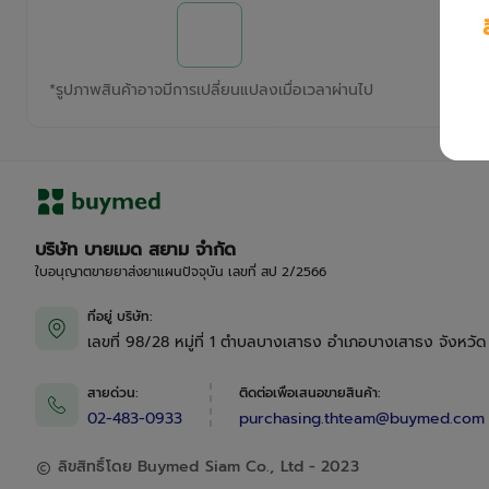
*
รูปภาพสินค้าอาจมีการเปลี่ยนแปลงเมื่อเวลาผ่านไป
บริษัท บายเมด สยาม จำกัด
ใบอนุญาตขายยาส่งยาแผนปัจจุบัน เลขที่ สป 2/2566
ที่อยู่ บริษัท
:
เลขที่ 98/28 หมู่ที่ 1 ตำบลบางเสาธง อำเภอบางเสาธง จังหวั
สายด่วน
:
ติดต่อเพื่อเสนอขายสินค้า
:
02-483-0933
purchasing.thteam@buymed.com
ลิขสิทธิ์โดย Buymed Siam Co., Ltd - 2023