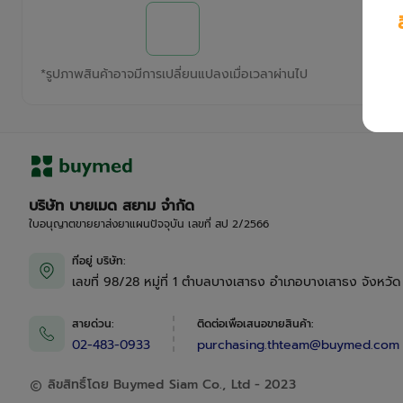
*
รูปภาพสินค้าอาจมีการเปลี่ยนแปลงเมื่อเวลาผ่านไป
บริษัท บายเมด สยาม จำกัด
ใบอนุญาตขายยาส่งยาแผนปัจจุบัน เลขที่ สป 2/2566
ที่อยู่ บริษัท
:
เลขที่ 98/28 หมู่ที่ 1 ตำบลบางเสาธง อำเภอบางเสาธง จังหวั
สายด่วน
:
ติดต่อเพื่อเสนอขายสินค้า
:
02-483-0933
purchasing.thteam@buymed.com
ลิขสิทธิ์โดย Buymed Siam Co., Ltd - 2023