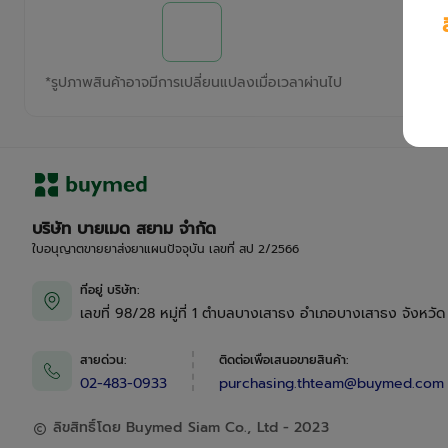
*
รูปภาพสินค้าอาจมีการเปลี่ยนแปลงเมื่อเวลาผ่านไป
บริษัท บายเมด สยาม จำกัด
ใบอนุญาตขายยาส่งยาแผนปัจจุบัน เลขที่ สป 2/2566
ที่อยู่ บริษัท
:
เลขที่ 98/28 หมู่ที่ 1 ตำบลบางเสาธง อำเภอบางเสาธง จังหวั
สายด่วน
:
ติดต่อเพื่อเสนอขายสินค้า
:
02-483-0933
purchasing.thteam@buymed.com
ลิขสิทธิ์โดย Buymed Siam Co., Ltd - 2023